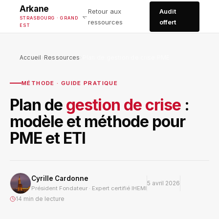
Arkane
Retour aux
Audit
STRASBOURG · GRAND
ressources
offert
EST
Accueil
›
Ressources
›
Plan de gestion de crise PME
MÉTHODE · GUIDE PRATIQUE
Plan de
gestion de crise
:
modèle et méthode pour
PME et ETI
Cyrille Cardonne
5 avril 2026
Président Fondateur · Expert certifié IHEMI
14 min de lecture