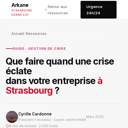
Arkane
Retour aux
Urgence
STRASBOURG ·
ressources
24h/24
GRAND EST
Accueil
›
Ressources
›
Gestion de crise Strasbourg
GUIDE · GESTION DE CRISE
Que faire quand une crise
éclate
dans votre entreprise
à
Strasbourg
?
Cyrille Cardonne
Mars 2025
Président Fondateur · Expert certifié IHEMI
8 min de lecture · 2 000 mots