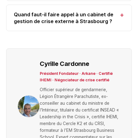
opérationnel concerné (faits), et un consultant
quelques heures. Il faut désigner un seul
externe en gestion de crise (coordination et recul).
+
Quand faut-il faire appel à un cabinet de
responsable pour surveiller et répondre, ne jamais
Elle ne doit pas dépasser 6 à 8 personnes.
gestion de crise externe à Strasbourg ?
supprimer des commentaires négatifs (cela
Dès que la crise dépasse le périmètre interne : dès
aggrave systématiquement), ne répondre qu'après
qu'il y a exposition médiatique, dès qu'une
validation des éléments de langage, et ne jamais
dimension juridique ou judiciaire apparaît, dès que
débattre publiquement. À Strasbourg, les
les équipes internes sont dépassées ou impliquées,
communautés LinkedIn professionnelles locales
ou dès que la réputation du dirigeant est
Cyrille Cardonne
peuvent propager une information très rapidement.
personnellement exposée. Un cabinet externe
Président Fondateur · Arkane · Certifié
apporte le recul, la méthode et les ressources que
IHEMI · Négociateur de crise certifié
l'organisation ne peut pas mobiliser de l'intérieur.
Officier supérieur de gendarmerie,
Légion Étrangère Parachutiste, ex-
conseiller au cabinet du ministre de
l'Intérieur, titulaire du certificat INSEAD «
Leadership in the Crisis », certifié IHEMI,
membre du Cercle K2 et du CRSI,
formateur à l'EM Strasbourg Business
School. Expert commentateur sur les