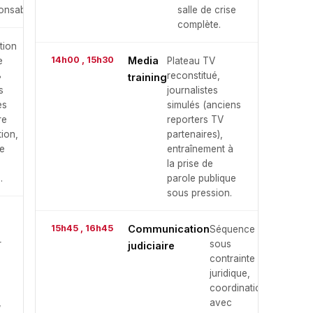
nsabilités.
salle de crise
complète.
ation
14h00 , 15h30
Media
e
Plateau TV
8
reconstitué,
training
s
journalistes
es
simulés (anciens
re
reporters TV
tion,
partenaires),
de
entraînement à
la prise de
.
parole publique
sous pression.
15h45 , 16h45
Communication
Séquence
r
sous
judiciaire
contrainte
juridique,
coordination
,
avec