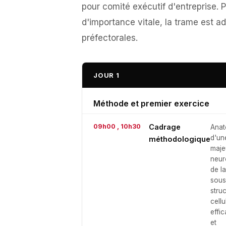
pour comité exécutif d'entreprise. P
d'importance vitale, la trame est a
préfectorales.
JOUR 1
Méthode et premier exercice
09h00 , 10h30
Cadrage
Anat
d'un
méthodologique
maje
neur
de l
sous
stru
cellu
effic
et