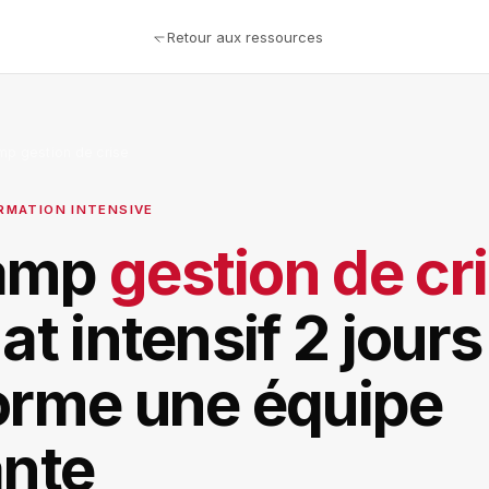
Retour aux ressources
p gestion de crise
ORMATION INTENSIVE
amp
gestion de cr
at intensif 2 jours
orme une équipe
ante