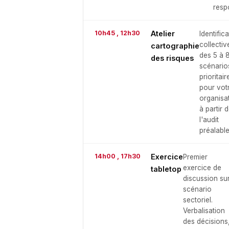
respo
10h45 , 12h30
Atelier
Identific
collectiv
cartographie
des 5 à 
des risques
scénario
prioritair
pour vot
organisa
à partir 
l'audit
préalable
14h00 , 17h30
Exercice
Premier
exercice de
tabletop
discussion su
scénario
sectoriel.
Verbalisation
des décisions