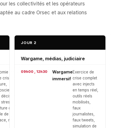
our les collectivités et les opérateurs
daptée au cadre Orsec et aux relations
JOUR 2
Wargame, médias, judiciaire
09h00 , 12h30
Wargame
omie
Exercice de
e crise
crise complet
immersif
ure,
avec injects
osciences
en temps réel,
a décision
outils réels
 stress,
mobilisés,
cture d'une
faux
le de crise
journalistes,
ace, rôles
faux tweets,
simulation de