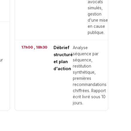
avocats
simulés,
gestion
d'une mise
en cause
publique.
17h00 , 18h30
Débrief
Analyse
séquence par
structuré
ur
séquence,
et plan
restitution
d'action
synthétique,
premières
recommandations
chiffrées. Rapport
écrit livré sous 10
jours.