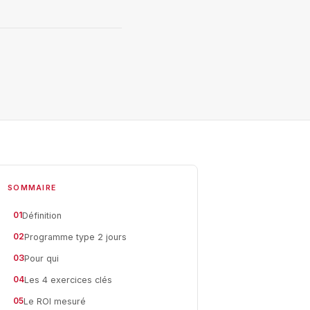
SOMMAIRE
01
Définition
02
Programme type 2 jours
03
Pour qui
04
Les 4 exercices clés
05
Le ROI mesuré