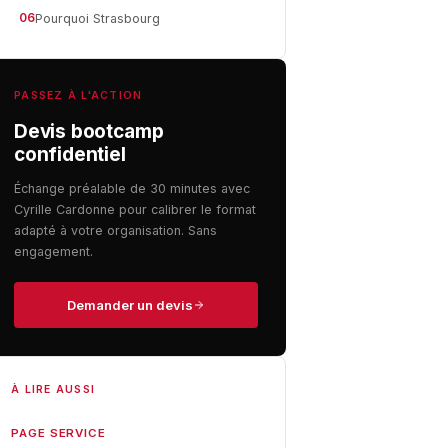
06
Pourquoi Strasbourg
PASSEZ À L'ACTION
Devis bootcamp
confidentiel
Échange préalable de 30 minutes avec
Cyrille Cardonne pour calibrer le format
adapté à votre organisation. Sans
engagement.
Demander un devis
À LIRE AUSSI
PAGE SERVICE