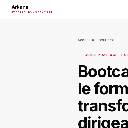
Arkane
STRASBOURG · GRAND EST
Accueil
›
Ressources
›
Bootcam
GUIDE PRATIQUE · F
Bootc
le form
transf
dirige